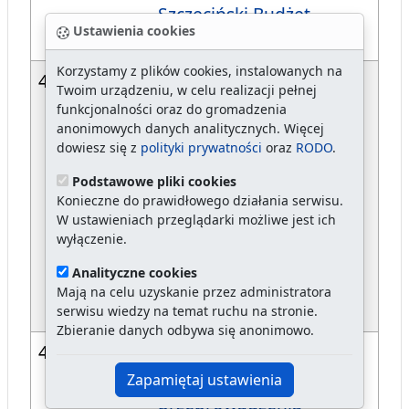
Szczeciński Budżet
Ustawienia cookies
Obywatelski 2018
Korzystamy z plików cookies, instalowanych na
485/17
w sprawie powołania
Twoim urządzeniu, w celu realizacji pełnej
Komisji Przetargowej do
funkcjonalności oraz do gromadzenia
anonimowych danych analitycznych. Więcej
przeprowadzenia
dowiesz się z
polityki prywatności
oraz
RODO
.
przetargu ustnego
nieograniczonego na
Podstawowe pliki cookies
Konieczne do prawidłowego działania serwisu.
zbycie nieruchomości
W ustawieniach przeglądarki możliwe jest ich
gruntowej polożonej w
wyłączenie.
Szczecinie przy ul.
Analityczne cookies
Włodzimierza Ostoi -
Mają na celu uzyskanie przez administratora
Zagórskiego 72.
serwisu wiedzy na temat ruchu na stronie.
Zbieranie danych odbywa się anonimowo.
484/17
powołanie Komisji
Przetargowej do
Zapamiętaj ustawienia
przeprowadzenia