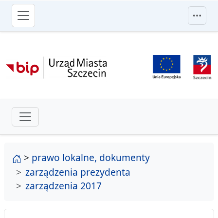
przejdź do głównego menu
strona główna
>
prawo lokalne, dokumenty
zarządzenia prezydenta
zarządzenia 2017