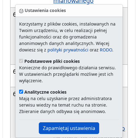
mianowanego
Ustawienia cookies
606/25
zmieniające zarządzenie
w sprawie powołania
Korzystamy z plików cookies, instalowanych na
Twoim urządzeniu, w celu realizacji pełnej
Miejskiej Komisji
funkcjonalności oraz do gromadzenia
Urbanistyczno -
anonimowych danych analitycznych. Więcej
Architektonicznej oraz
dowiesz się z
polityki prywatności
oraz
RODO
.
ustalenia jej regulaminu
Podstawowe pliki cookies
Konieczne do prawidłowego działania serwisu.
605/25
w sprawie dnia wolnego
W ustawieniach przeglądarki możliwe jest ich
od pracy
wyłączenie.
Analityczne cookies
604/25
powołanie Komisji
Mają na celu uzyskanie przez administratora
Przetargowej do
serwisu wiedzy na temat ruchu na stronie.
przeprowadzenia
Zbieranie danych odbywa się anonimowo.
czwartego przetargu
ustnego nieogranicznego
Zapamiętaj ustawienia
na zbycie nieruchomości