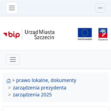
przejdź do głównego menu
strona główna
>
prawo lokalne, dokumenty
zarządzenia prezydenta
zarządzenia 2025