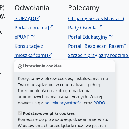
Odwołania
Polecamy
P)
y,
e-URZĄD
Oficjalny Serwis Miasta
Podatki on-line
Rady Osiedla
ci
ePUAP
Portal Edukacyjny
Konsultacje z
Portal "Bezpieczni Razem"
mieszkańcami
Szczecin przyjazny rodzinie
Geoportal
Ustawienia cookies
u
Korzystamy z plików cookies, instalowanych na
Twoim urządzeniu, w celu realizacji pełnej
funkcjonalności oraz do gromadzenia
anonimowych danych analitycznych. Więcej
dowiesz się z
polityki prywatności
oraz
RODO
.
Podstawowe pliki cookies
a
Konieczne do prawidłowego działania serwisu.
W ustawieniach przeglądarki możliwe jest ich