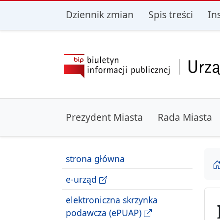
przejdź do głównego menu
przejdź do treśc
Dziennik zmian
Spis treści
In
Prezydent Miasta
Rada Miasta
strona główna
e-urząd
elektroniczna skrzynka
podawcza (ePUAP)