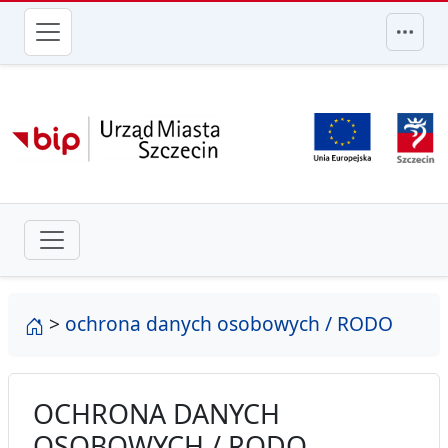
przejdź do głównego menu
strona główna
>
ochrona danych osobowych / RODO
OCHRONA DANYCH
OSOBOWYCH / RODO