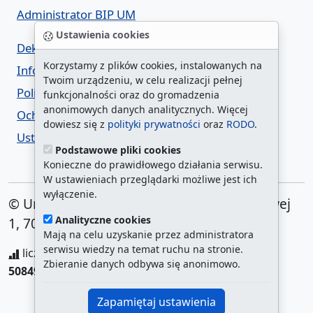
Administrator BIP UM
Ustawienia cookies
Deklaracja dostępności
Korzystamy z plików cookies, instalowanych na
Informacja o urzędzie w ETR
Twoim urządzeniu, w celu realizacji pełnej
Polityka prywatności
funkcjonalności oraz do gromadzenia
anonimowych danych analitycznych. Więcej
Ochrona danych osobowych
dowiesz się z
polityki prywatności
oraz
RODO
.
Ustawienia cookies
Podstawowe pliki cookies
Konieczne do prawidłowego działania serwisu.
W ustawieniach przeglądarki możliwe jest ich
wyłączenie.
© Urząd Miasta Szczecin. Plac Armii Krajowej
Analityczne cookies
1, 70-456 Szczecin
Mają na celu uzyskanie przez administratora
serwisu wiedzy na temat ruchu na stronie.
liczba wyświetleń:
208294344
/ aktualna strona:
Zbieranie danych odbywa się anonimowo.
508493
/
najczęściej odwiedzane strony
Zapamiętaj ustawienia