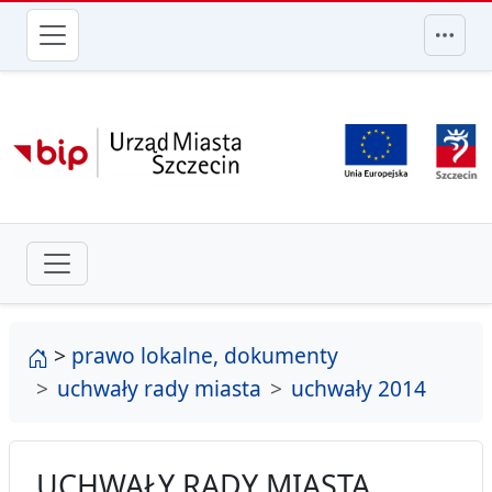
przejdź do głównego menu
strona główna
>
prawo lokalne, dokumenty
uchwały rady miasta
uchwały 2014
UCHWAŁY RADY MIASTA