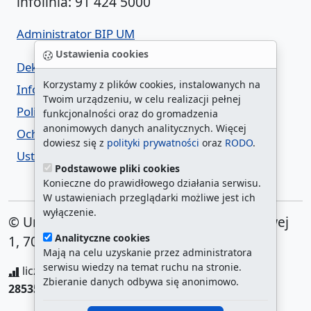
infolinia: 91 424 5000
Administrator BIP UM
Ustawienia cookies
Deklaracja dostępności
Korzystamy z plików cookies, instalowanych na
Informacja o urzędzie w ETR
Twoim urządzeniu, w celu realizacji pełnej
Polityka prywatności
funkcjonalności oraz do gromadzenia
anonimowych danych analitycznych. Więcej
Ochrona danych osobowych
dowiesz się z
polityki prywatności
oraz
RODO
.
Ustawienia cookies
Podstawowe pliki cookies
Konieczne do prawidłowego działania serwisu.
W ustawieniach przeglądarki możliwe jest ich
wyłączenie.
© Urząd Miasta Szczecin. Plac Armii Krajowej
Analityczne cookies
1, 70-456 Szczecin
Mają na celu uzyskanie przez administratora
serwisu wiedzy na temat ruchu na stronie.
liczba wyświetleń:
208257235
/ aktualna strona:
Zbieranie danych odbywa się anonimowo.
285351
/
najczęściej odwiedzane strony