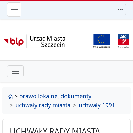
przejdź do głównego menu
strona główna
>
prawo lokalne, dokumenty
uchwały rady miasta
uchwały 1991
UCHWAŁY RADY MIASTA