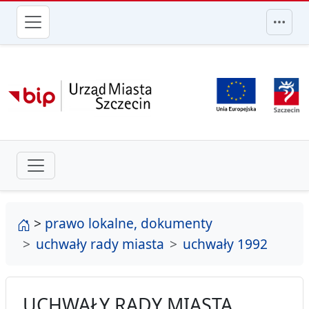
przejdź do głównego menu
strona główna
>
prawo lokalne, dokumenty
uchwały rady miasta
uchwały 1992
UCHWAŁY RADY MIASTA