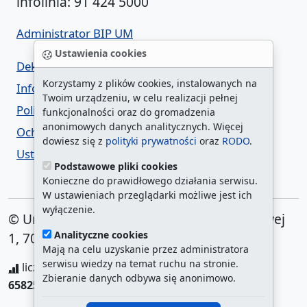
infolinia: 91 424 5000
Administrator BIP UM
Ustawienia cookies
Deklaracja dostępności
Korzystamy z plików cookies, instalowanych na
Informacja o urzędzie w ETR
Twoim urządzeniu, w celu realizacji pełnej
Polityka prywatności
funkcjonalności oraz do gromadzenia
anonimowych danych analitycznych. Więcej
Ochrona danych osobowych
dowiesz się z
polityki prywatności
oraz
RODO
.
Ustawienia cookies
Podstawowe pliki cookies
Konieczne do prawidłowego działania serwisu.
W ustawieniach przeglądarki możliwe jest ich
wyłączenie.
© Urząd Miasta Szczecin. Plac Armii Krajowej
Analityczne cookies
1, 70-456 Szczecin
Mają na celu uzyskanie przez administratora
serwisu wiedzy na temat ruchu na stronie.
liczba wyświetleń:
208303344
/ aktualna strona:
Zbieranie danych odbywa się anonimowo.
65825
/
najczęściej odwiedzane strony