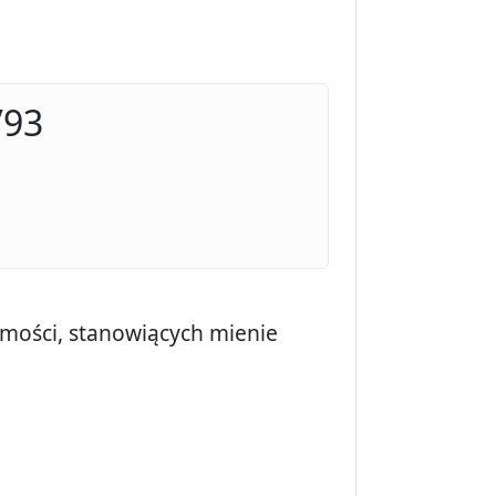
/93
omości, stanowiących mienie