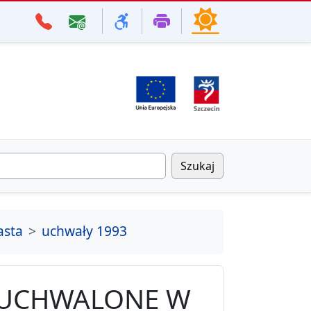
Szukaj
asta
uchwały 1993
 UCHWALONE W