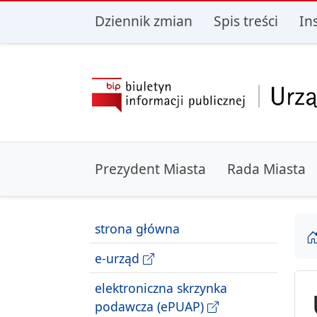
przejdź do głównego menu
przejdź do treśc
Dziennik zmian
Spis treści
In
Prezydent Miasta
Rada Miasta
strona główna
e-urząd
elektroniczna skrzynka
podawcza (ePUAP)