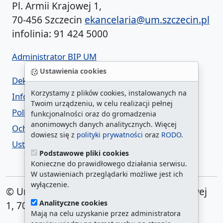
Pl. Armii Krajowej 1,
70-456 Szczecin
ekancelaria@um.szczecin.pl
infolinia: 91 424 5000
Administrator BIP UM
Ustawienia cookies
Deklaracja dostępności
Korzystamy z plików cookies, instalowanych na
Informacja o urzędzie w ETR
Twoim urządzeniu, w celu realizacji pełnej
Polityka prywatności
funkcjonalności oraz do gromadzenia
anonimowych danych analitycznych. Więcej
Ochrona danych osobowych
dowiesz się z
polityki prywatności
oraz
RODO
.
Ustawienia cookies
Podstawowe pliki cookies
Konieczne do prawidłowego działania serwisu.
W ustawieniach przeglądarki możliwe jest ich
wyłączenie.
© Urząd Miasta Szczecin. Plac Armii Krajowej
Analityczne cookies
1, 70-456 Szczecin
Mają na celu uzyskanie przez administratora