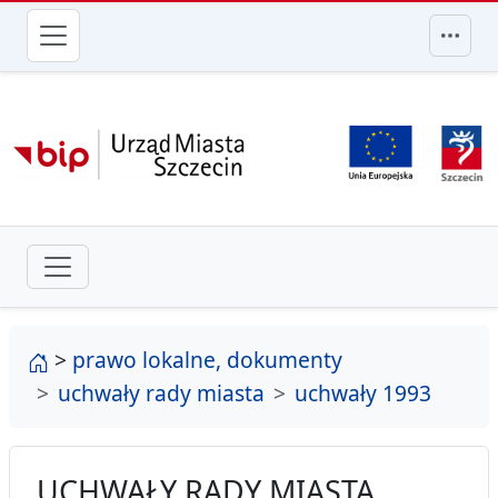
przejdź do głównego menu
strona główna
>
prawo lokalne, dokumenty
uchwały rady miasta
uchwały 1993
UCHWAŁY RADY MIASTA