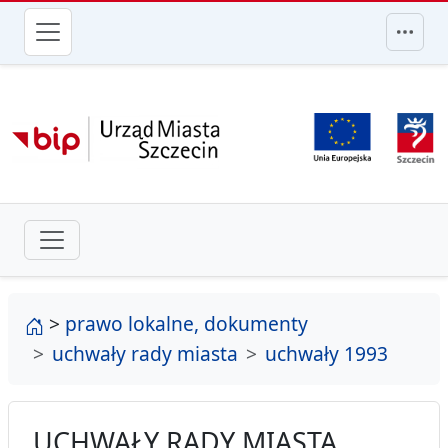
przejdź do głównego menu
strona główna
>
prawo lokalne, dokumenty
uchwały rady miasta
uchwały 1993
UCHWAŁY RADY MIASTA