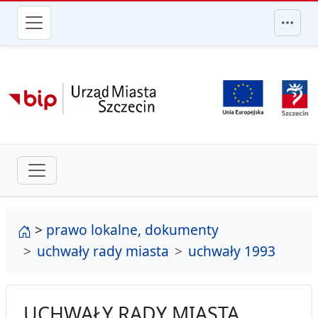
przejdź do głównego menu
strona główna
>
prawo lokalne, dokumenty
uchwały rady miasta
uchwały 1993
UCHWAŁY RADY MIASTA