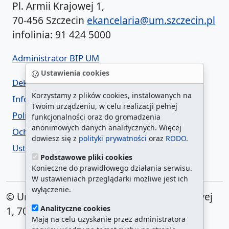
Pl. Armii Krajowej 1,
70-456 Szczecin
ekancelaria@um.szczecin.pl
infolinia: 91 424 5000
Administrator BIP UM
Ustawienia cookies
Deklaracja dostępności
Korzystamy z plików cookies, instalowanych na
Informacja o urzędzie w ETR
Twoim urządzeniu, w celu realizacji pełnej
Polityka prywatności
funkcjonalności oraz do gromadzenia
anonimowych danych analitycznych. Więcej
Ochrona danych osobowych
dowiesz się z
polityki prywatności
oraz
RODO
.
Ustawienia cookies
Podstawowe pliki cookies
Konieczne do prawidłowego działania serwisu.
W ustawieniach przeglądarki możliwe jest ich
wyłączenie.
© Urząd Miasta Szczecin. Plac Armii Krajowej
Analityczne cookies
1, 70-456 Szczecin
Mają na celu uzyskanie przez administratora