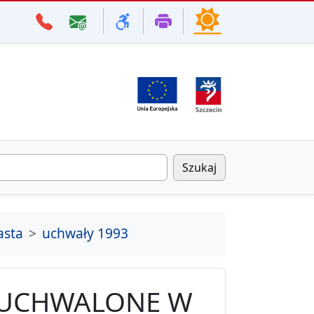
Szukaj
asta
uchwały 1993
 UCHWALONE W