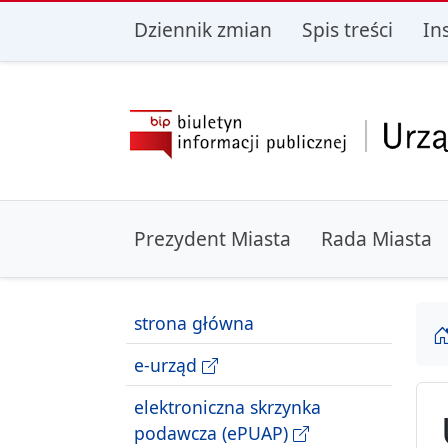
przejdź do głównego menu
przejdź do treśc
Dziennik zmian
Spis treści
In
Prezydent Miasta
Rada Miasta
strona główna
e-urząd
elektroniczna skrzynka
podawcza (ePUAP)