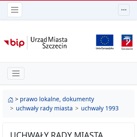
przejdź do głównego menu
strona główna
>
prawo lokalne, dokumenty
uchwały rady miasta
uchwały 1993
UCHWAŁY RADY MIASTA