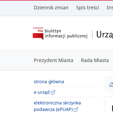
przejdź do głównego menu
przejdź do treśc
Dziennik zmian
Spis treści
In
Prezydent Miasta
Rada Miasta
strona główna
e-urząd
elektroniczna skrzynka
podawcza (ePUAP)