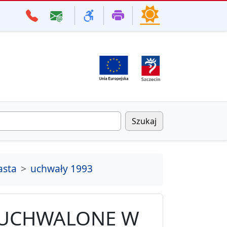
Szukaj
asta
uchwały 1993
 UCHWALONE W