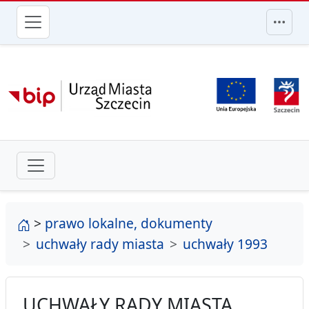
przejdź do głównego menu
strona główna
>
prawo lokalne, dokumenty
uchwały rady miasta
uchwały 1993
UCHWAŁY RADY MIASTA