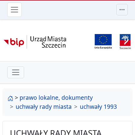
przejdź do głównego menu
strona główna
>
prawo lokalne, dokumenty
uchwały rady miasta
uchwały 1993
UCHWAŁY RADY MIASTA