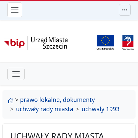
przejdź do głównego menu
strona główna
>
prawo lokalne, dokumenty
uchwały rady miasta
uchwały 1993
UCHWAŁY RADY MIASTA