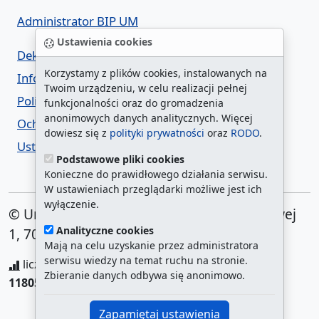
Administrator BIP UM
Ustawienia cookies
Deklaracja dostępności
Korzystamy z plików cookies, instalowanych na
Informacja o urzędzie w ETR
Twoim urządzeniu, w celu realizacji pełnej
Polityka prywatności
funkcjonalności oraz do gromadzenia
anonimowych danych analitycznych. Więcej
Ochrona danych osobowych
dowiesz się z
polityki prywatności
oraz
RODO
.
Ustawienia cookies
Podstawowe pliki cookies
Konieczne do prawidłowego działania serwisu.
W ustawieniach przeglądarki możliwe jest ich
wyłączenie.
© Urząd Miasta Szczecin. Plac Armii Krajowej
Analityczne cookies
1, 70-456 Szczecin
Mają na celu uzyskanie przez administratora
serwisu wiedzy na temat ruchu na stronie.
liczba wyświetleń:
208328544
/ aktualna strona:
Zbieranie danych odbywa się anonimowo.
118054
/
najczęściej odwiedzane strony
Zapamiętaj ustawienia