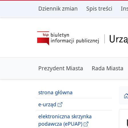
przejdź do głównego menu
przejdź do treśc
Dziennik zmian
Spis treści
In
Prezydent Miasta
Rada Miasta
strona główna
e-urząd
elektroniczna skrzynka
podawcza (ePUAP)