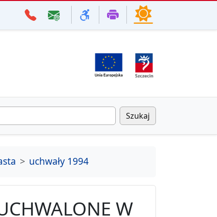
Szukaj
asta
uchwały 1994
 UCHWALONE W