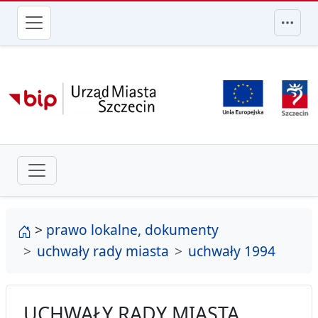
przejdź do głównego menu
strona główna
>
prawo lokalne, dokumenty
uchwały rady miasta
uchwały 1994
UCHWAŁY RADY MIASTA