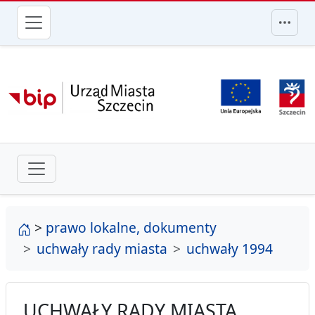
przejdź do głównego menu
strona główna
>
prawo lokalne, dokumenty
uchwały rady miasta
uchwały 1994
UCHWAŁY RADY MIASTA