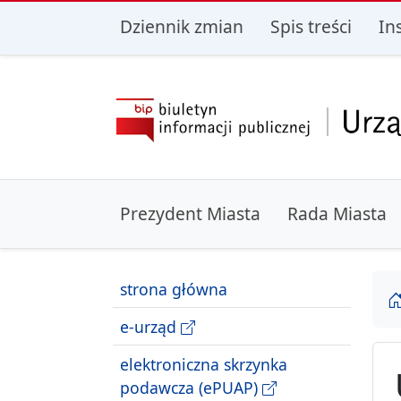
przejdź do głównego menu
przejdź do treśc
Dziennik zmian
Spis treści
In
Prezydent Miasta
Rada Miasta
strona główna
e-urząd
elektroniczna skrzynka
podawcza (ePUAP)