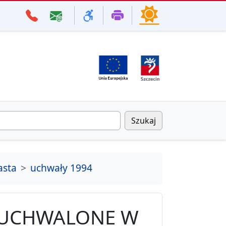
Szukaj
asta
uchwały 1994
 UCHWALONE W