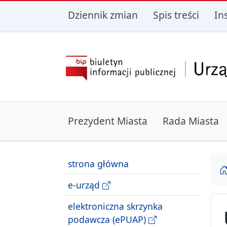
przejdź do głównego menu
przejdź do treśc
Dziennik zmian
Spis treści
In
Prezydent Miasta
Rada Miasta
strona główna
e-urząd
elektroniczna skrzynka
podawcza (ePUAP)