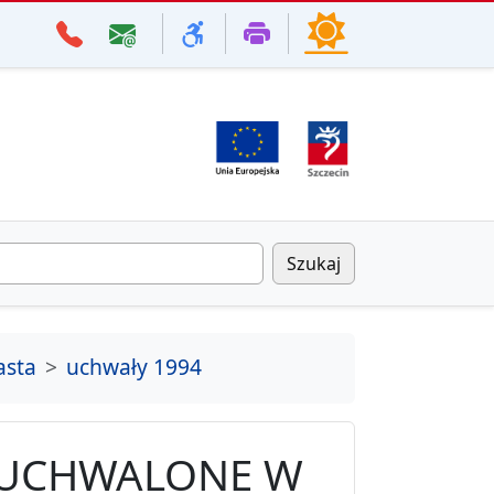
Szukaj
asta
uchwały 1994
 UCHWALONE W