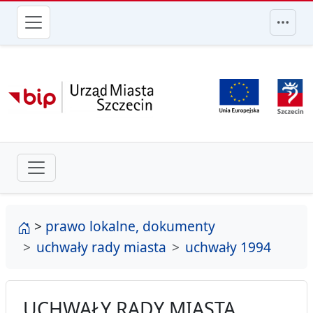
przejdź do głównego menu
strona główna
>
prawo lokalne, dokumenty
uchwały rady miasta
uchwały 1994
UCHWAŁY RADY MIASTA