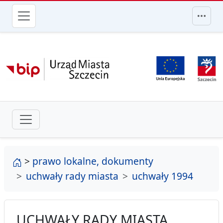
przejdź do głównego menu
strona główna
>
prawo lokalne, dokumenty
uchwały rady miasta
uchwały 1994
UCHWAŁY RADY MIASTA