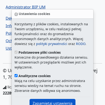
Administrator BIP UM
Ustawienia cookies
Deklaracja dostępności
Korzystamy z plików cookies, instalowanych na
Informacja o urzędzie w ETR
Twoim urządzeniu, w celu realizacji pełnej
Polityka prywatności
funkcjonalności oraz do gromadzenia
anonimowych danych analitycznych. Więcej
Ochrona danych osobowych
dowiesz się z
polityki prywatności
oraz
RODO
.
Ustawienia cookies
Podstawowe pliki cookies
Konieczne do prawidłowego działania serwisu.
W ustawieniach przeglądarki możliwe jest ich
wyłączenie.
© Urząd Miasta Szczecin. Plac Armii Krajowej
Analityczne cookies
1, 70-456 Szczecin
Mają na celu uzyskanie przez administratora
serwisu wiedzy na temat ruchu na stronie.
liczba wyświetleń:
208104979
/ aktualna strona:
Zbieranie danych odbywa się anonimowo.
222893
/
najczęściej odwiedzane strony
Zapamiętaj ustawienia