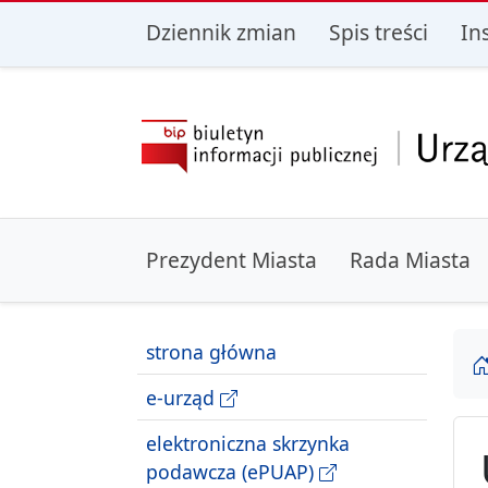
przejdź do głównego menu
przejdź do treśc
Dziennik zmian
Spis treści
In
Prezydent Miasta
Rada Miasta
strona główna
e-urząd
elektroniczna skrzynka
podawcza (ePUAP)