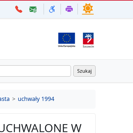
Szukaj
asta
uchwały 1994
 UCHWALONE W