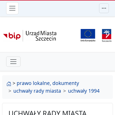
przejdź do głównego menu
strona główna
>
prawo lokalne, dokumenty
uchwały rady miasta
uchwały 1994
UCHWAŁY RADY MIASTA