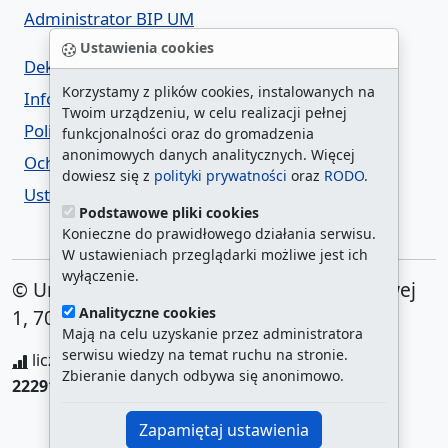
Administrator BIP UM
Ustawienia cookies
Deklaracja dostępności
Korzystamy z plików cookies, instalowanych na
Informacja o urzędzie w ETR
Twoim urządzeniu, w celu realizacji pełnej
Polityka prywatności
funkcjonalności oraz do gromadzenia
anonimowych danych analitycznych. Więcej
Ochrona danych osobowych
dowiesz się z
polityki prywatności
oraz
RODO
.
Ustawienia cookies
Podstawowe pliki cookies
Konieczne do prawidłowego działania serwisu.
W ustawieniach przeglądarki możliwe jest ich
wyłączenie.
© Urząd Miasta Szczecin. Plac Armii Krajowej
Analityczne cookies
1, 70-456 Szczecin
Mają na celu uzyskanie przez administratora
serwisu wiedzy na temat ruchu na stronie.
liczba wyświetleń:
208174972
/ aktualna strona:
Zbieranie danych odbywa się anonimowo.
222917
/
najczęściej odwiedzane strony
Zapamiętaj ustawienia