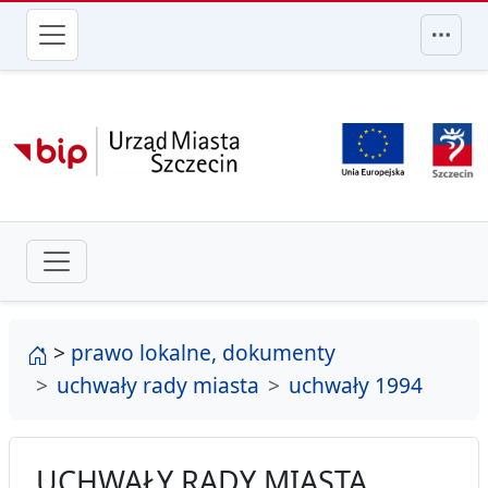
przejdź do głównego menu
strona główna
>
prawo lokalne, dokumenty
uchwały rady miasta
uchwały 1994
UCHWAŁY RADY MIASTA