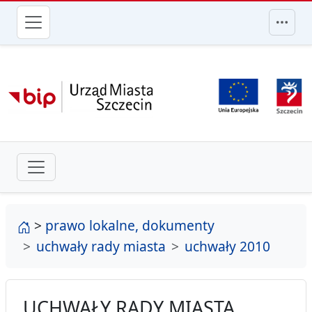
przejdź do głównego menu
strona główna
>
prawo lokalne, dokumenty
uchwały rady miasta
uchwały 2010
UCHWAŁY RADY MIASTA