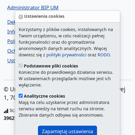
Administrator BIP UM
Ustawienia cookies
Deklaracja dostępności
Korzystamy z plików cookies, instalowanych na
Informacja o urzędzie w ETR
Twoim urządzeniu, w celu realizacji pełnej
Polityka prywatności
funkcjonalności oraz do gromadzenia
anonimowych danych analitycznych. Więcej
Ochrona danych osobowych
dowiesz się z
polityki prywatności
oraz
RODO
.
Ustawienia cookies
Podstawowe pliki cookies
Konieczne do prawidłowego działania serwisu.
W ustawieniach przeglądarki możliwe jest ich
wyłączenie.
© Urząd Miasta Szczecin. Plac Armii Krajowej
Analityczne cookies
1, 70-456 Szczecin
Mają na celu uzyskanie przez administratora
serwisu wiedzy na temat ruchu na stronie.
liczba wyświetleń:
208311205
/ aktualna strona:
Zbieranie danych odbywa się anonimowo.
396218
/
najczęściej odwiedzane strony
Zapamiętaj ustawienia