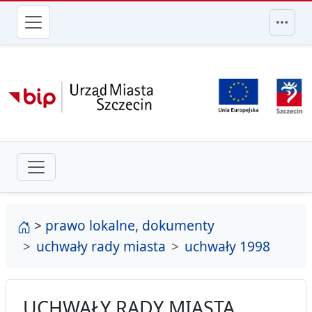
przejdź do głównego menu
strona główna
>
prawo lokalne, dokumenty
uchwały rady miasta
uchwały 1998
UCHWAŁY RADY MIASTA