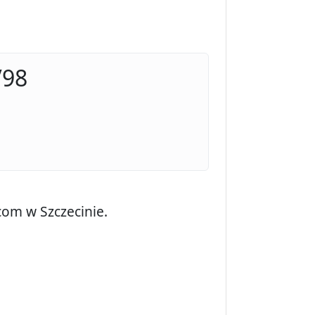
/98
com w Szczecinie.