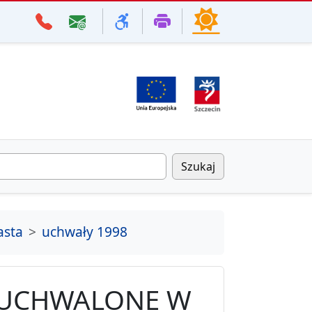
Szukaj
asta
uchwały 1998
 UCHWALONE W