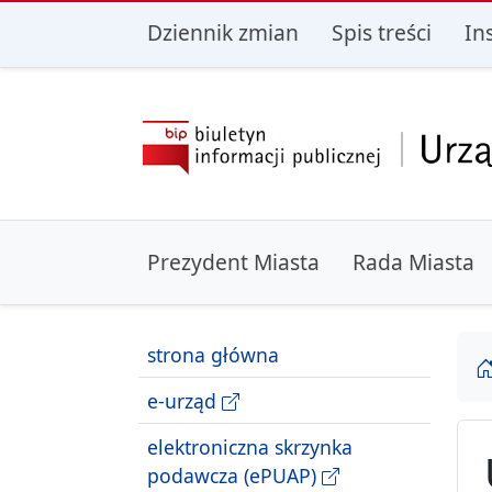
przejdź do głównego menu
przejdź do treśc
Dziennik zmian
Spis treści
In
Prezydent Miasta
Rada Miasta
strona główna
e-urząd
elektroniczna skrzynka
podawcza (ePUAP)