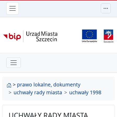
przejdź do głównego menu
strona główna
>
prawo lokalne, dokumenty
uchwały rady miasta
uchwały 1998
UCHWAŁY RADY MIASTA