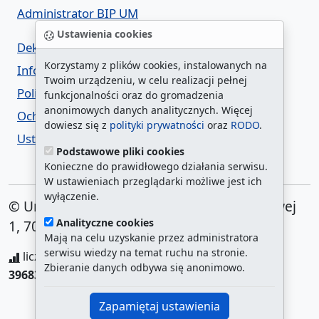
Administrator BIP UM
Ustawienia cookies
Deklaracja dostępności
Korzystamy z plików cookies, instalowanych na
Informacja o urzędzie w ETR
Twoim urządzeniu, w celu realizacji pełnej
Polityka prywatności
funkcjonalności oraz do gromadzenia
anonimowych danych analitycznych. Więcej
Ochrona danych osobowych
dowiesz się z
polityki prywatności
oraz
RODO
.
Ustawienia cookies
Podstawowe pliki cookies
Konieczne do prawidłowego działania serwisu.
W ustawieniach przeglądarki możliwe jest ich
wyłączenie.
© Urząd Miasta Szczecin. Plac Armii Krajowej
Analityczne cookies
1, 70-456 Szczecin
Mają na celu uzyskanie przez administratora
serwisu wiedzy na temat ruchu na stronie.
liczba wyświetleń:
208557129
/ aktualna strona:
Zbieranie danych odbywa się anonimowo.
396832
/
najczęściej odwiedzane strony
Zapamiętaj ustawienia