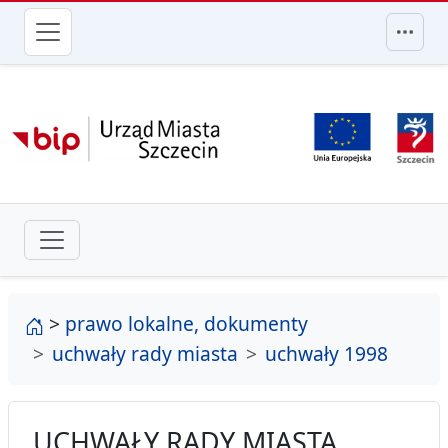
przejdź do głównego menu
strona główna
>
prawo lokalne, dokumenty
uchwały rady miasta
uchwały 1998
UCHWAŁY RADY MIASTA