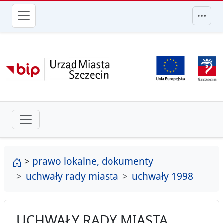
przejdź do głównego menu
strona główna
>
prawo lokalne, dokumenty
uchwały rady miasta
uchwały 1998
UCHWAŁY RADY MIASTA