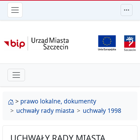
przejdź do głównego menu
strona główna
>
prawo lokalne, dokumenty
uchwały rady miasta
uchwały 1998
UCHWAŁY RADY MIASTA