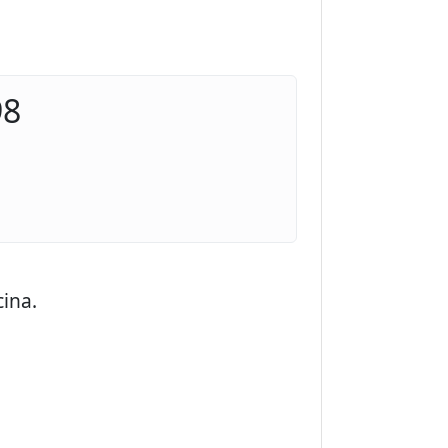
98
ina.