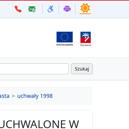
Szukaj
asta
uchwały 1998
 UCHWALONE W