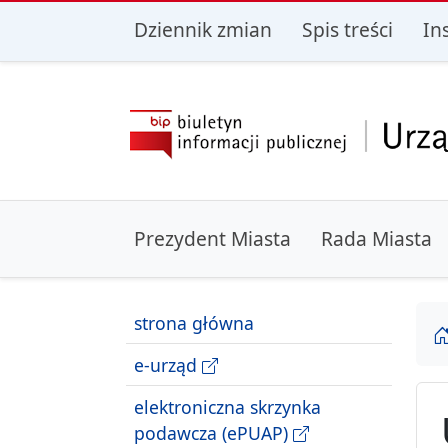
przejdź do głównego menu
przejdź do treśc
Dziennik zmian
Spis treści
In
Prezydent Miasta
Rada Miasta
strona główna
e-urząd
elektroniczna skrzynka
podawcza (ePUAP)