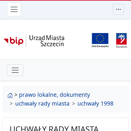
przejdź do głównego menu
strona główna
>
prawo lokalne, dokumenty
uchwały rady miasta
uchwały 1998
UCHWAŁY RADY MIASTA