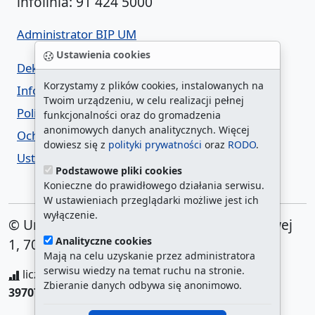
infolinia: 91 424 5000
Administrator BIP UM
Ustawienia cookies
Deklaracja dostępności
Korzystamy z plików cookies, instalowanych na
Informacja o urzędzie w ETR
Twoim urządzeniu, w celu realizacji pełnej
Polityka prywatności
funkcjonalności oraz do gromadzenia
anonimowych danych analitycznych. Więcej
Ochrona danych osobowych
dowiesz się z
polityki prywatności
oraz
RODO
.
Ustawienia cookies
Podstawowe pliki cookies
Konieczne do prawidłowego działania serwisu.
W ustawieniach przeglądarki możliwe jest ich
wyłączenie.
© Urząd Miasta Szczecin. Plac Armii Krajowej
Analityczne cookies
1, 70-456 Szczecin
Mają na celu uzyskanie przez administratora
serwisu wiedzy na temat ruchu na stronie.
liczba wyświetleń:
208742053
/ aktualna strona:
Zbieranie danych odbywa się anonimowo.
397073
/
najczęściej odwiedzane strony