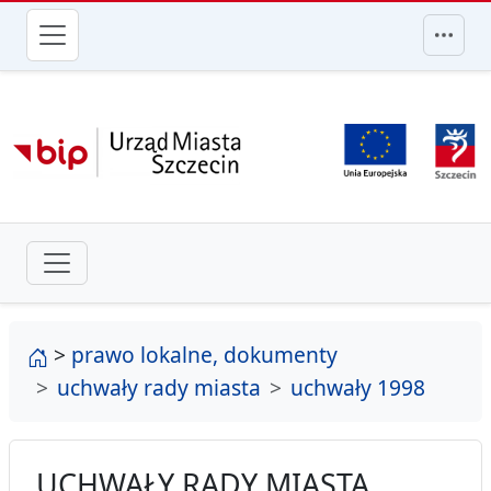
przejdź do głównego menu
strona główna
>
prawo lokalne, dokumenty
uchwały rady miasta
uchwały 1998
UCHWAŁY RADY MIASTA