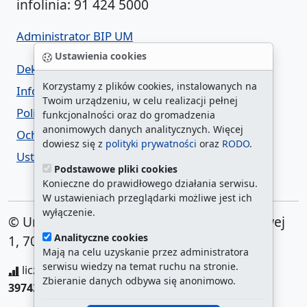
infolinia: 91 424 5000
Administrator BIP UM
Ustawienia cookies
Deklaracja dostępności
Korzystamy z plików cookies, instalowanych na
Informacja o urzędzie w ETR
Twoim urządzeniu, w celu realizacji pełnej
Polityka prywatności
funkcjonalności oraz do gromadzenia
anonimowych danych analitycznych. Więcej
Ochrona danych osobowych
dowiesz się z
polityki prywatności
oraz
RODO
.
Ustawienia cookies
Podstawowe pliki cookies
Konieczne do prawidłowego działania serwisu.
W ustawieniach przeglądarki możliwe jest ich
wyłączenie.
© Urząd Miasta Szczecin. Plac Armii Krajowej
Analityczne cookies
1, 70-456 Szczecin
Mają na celu uzyskanie przez administratora
serwisu wiedzy na temat ruchu na stronie.
liczba wyświetleń:
208821309
/ aktualna strona:
Zbieranie danych odbywa się anonimowo.
397433
/
najczęściej odwiedzane strony