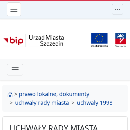
przejdź do głównego menu
strona główna
>
prawo lokalne, dokumenty
uchwały rady miasta
uchwały 1998
UCHWAŁY RADY MIASTA