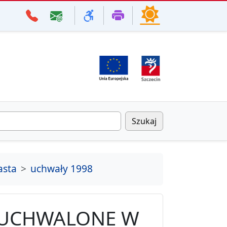
Szukaj
asta
uchwały 1998
 UCHWALONE W