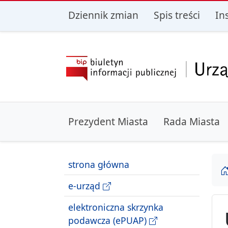
przejdź do głównego menu
przejdź do treśc
Dziennik zmian
Spis treści
In
Prezydent Miasta
Rada Miasta
strona główna
e-urząd
elektroniczna skrzynka
podawcza (ePUAP)