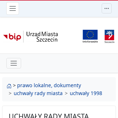
przejdź do głównego menu
strona główna
>
prawo lokalne, dokumenty
uchwały rady miasta
uchwały 1998
UCHWAŁY RADY MIASTA