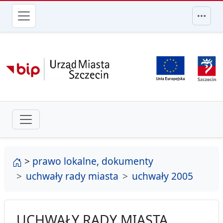
przejdź do głównego menu
strona główna
>
prawo lokalne, dokumenty
uchwały rady miasta
uchwały 2005
UCHWAŁY RADY MIASTA