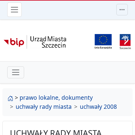
przejdź do głównego menu
strona główna
>
prawo lokalne, dokumenty
uchwały rady miasta
uchwały 2008
UCHWAŁY RADY MIASTA