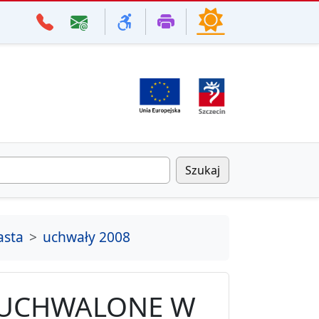
Szukaj
asta
uchwały 2008
 UCHWALONE W