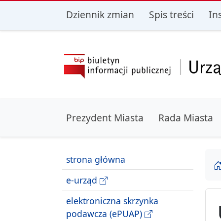
przejdź do głównego menu
przejdź do treśc
Dziennik zmian
Spis treści
In
Prezydent Miasta
Rada Miasta
strona główna
e-urząd
elektroniczna skrzynka
podawcza (ePUAP)