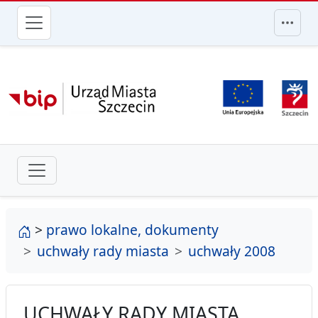
przejdź do głównego menu
strona główna
>
prawo lokalne, dokumenty
uchwały rady miasta
uchwały 2008
UCHWAŁY RADY MIASTA