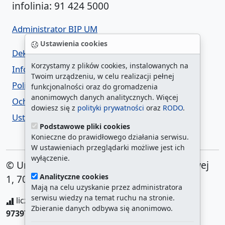
infolinia: 91 424 5000
Administrator BIP UM
Ustawienia cookies
Deklaracja dostępności
Korzystamy z plików cookies, instalowanych na
Informacja o urzędzie w ETR
Twoim urządzeniu, w celu realizacji pełnej
Polityka prywatności
funkcjonalności oraz do gromadzenia
anonimowych danych analitycznych. Więcej
Ochrona danych osobowych
dowiesz się z
polityki prywatności
oraz
RODO
.
Ustawienia cookies
Podstawowe pliki cookies
Konieczne do prawidłowego działania serwisu.
W ustawieniach przeglądarki możliwe jest ich
wyłączenie.
© Urząd Miasta Szczecin. Plac Armii Krajowej
Analityczne cookies
1, 70-456 Szczecin
Mają na celu uzyskanie przez administratora
serwisu wiedzy na temat ruchu na stronie.
liczba wyświetleń:
208257293
/ aktualna strona:
Zbieranie danych odbywa się anonimowo.
973976
/
najczęściej odwiedzane strony