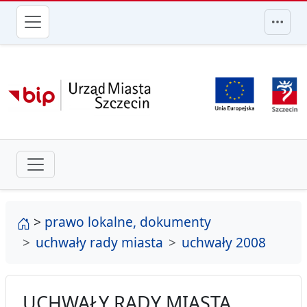
przejdź do głównego menu
strona główna
>
prawo lokalne, dokumenty
uchwały rady miasta
uchwały 2008
UCHWAŁY RADY MIASTA