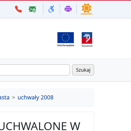
Szukaj
asta
uchwały 2008
 UCHWALONE W