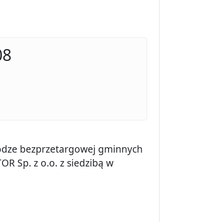
08
rodze bezprzetargowej gminnych
 Sp. z o.o. z siedzibą w