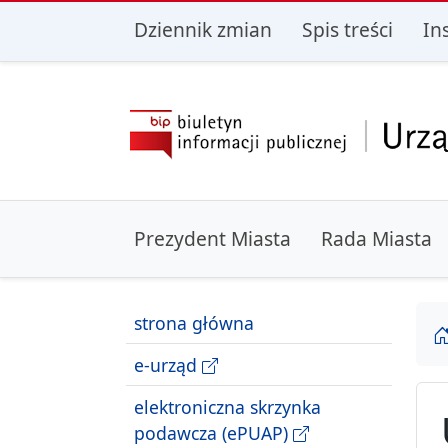
przejdź do głównego menu
przejdź do treśc
Dziennik zmian
Spis treści
In
Prezydent Miasta
Rada Miasta
strona główna
e-urząd
elektroniczna skrzynka
podawcza (ePUAP)