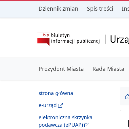
przejdź do głównego menu
przejdź do treśc
Dziennik zmian
Spis treści
In
Prezydent Miasta
Rada Miasta
strona główna
e-urząd
elektroniczna skrzynka
podawcza (ePUAP)