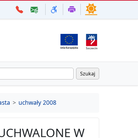
Szukaj
asta
uchwały 2008
 UCHWALONE W