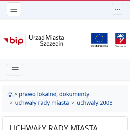
przejdź do głównego menu
strona główna
>
prawo lokalne, dokumenty
uchwały rady miasta
uchwały 2008
UCHWAŁY RADY MIASTA