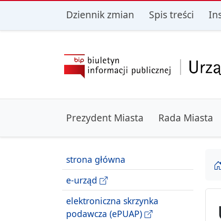
przejdź do głównego menu
przejdź do treśc
Dziennik zmian
Spis treści
In
Prezydent Miasta
Rada Miasta
strona główna
e-urząd
elektroniczna skrzynka
podawcza (ePUAP)