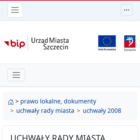
przejdź do głównego menu
strona główna
>
prawo lokalne, dokumenty
uchwały rady miasta
uchwały 2008
UCHWAŁY RADY MIASTA